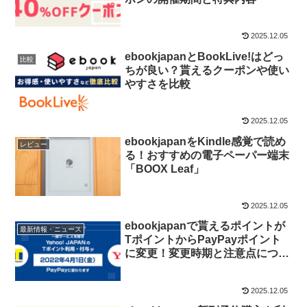
2025.12.05
ebookjapanとBookLive!はどっ
比較
ちが良い？貰えるクーポンや使い
やすさを比較
2025.12.05
ebookjapanをKindle感覚で読め
レビュー
る！おすすめの電子ペーパー端末
「BOOX Leaf」
2025.12.05
ebookjapanで貰えるポイントが
最新情報・ニュース
TポイントからPayPayポイント
に変更！変更時期と注意点につい
て
2025.12.05