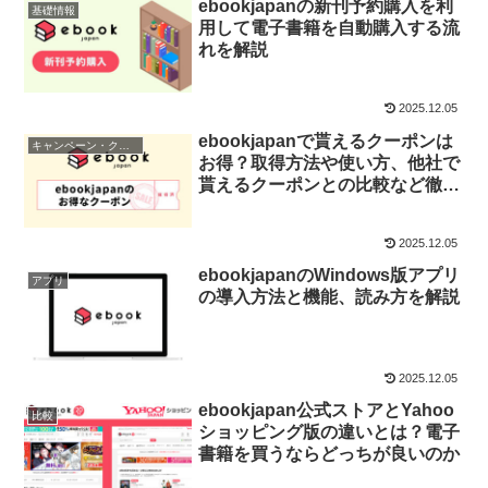
ebookjapanの新刊予約購入を利
基礎情報
用して電子書籍を自動購入する流
れを解説
2025.12.05
ebookjapanで貰えるクーポンは
キャンペーン・クーポン
お得？取得方法や使い方、他社で
貰えるクーポンとの比較など徹底
解説
2025.12.05
ebookjapanのWindows版アプリ
アプリ
の導入方法と機能、読み方を解説
2025.12.05
ebookjapan公式ストアとYahoo
比較
ショッピング版の違いとは？電子
書籍を買うならどっちが良いのか