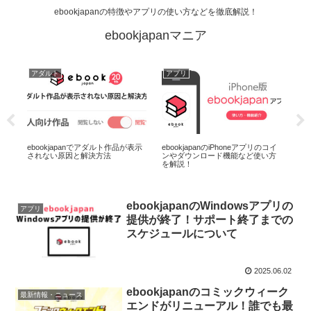
ebookjapanの特徴やアプリの使い方などを徹底解説！
ebookjapanマニア
アダルト
アプリ
ア
ン)
ebookjapanでアダルト作品が表示
ebookjapanのiPhoneアプリのコイ
【A
されない原因と解決方法
ンやダウンロード機能など使い方
使
を解説！
プ
ebookjapanのWindowsアプリの
アプリ
提供が終了！サポート終了までの
スケジュールについて
2025.06.02
ebookjapanのコミックウィーク
最新情報・ニュース
エンドがリニューアル！誰でも最