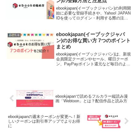
ン)の登録方法と注意点
ebookjapan(イーブックジャパン)の利用開
始に必要な登録手続きや、Yahoo! JAPAN
IDを使ってログイン・利用する際の注意
点についてご紹介します。
ebookjapan(イーブックジャパ
基礎情報
ン)のお得な買い方 7つのポイント
まとめ
ebookjapan(イーブックジャパン)は、新規
会員限定クーポンやセール、曜日クーポ
ン、PayPayポイント還元など毎日のよう
にお得なキャンペーンが用意されていま
す。全て上手に活用できればお得にお買
い物できますが、初めてebookjapa...
ebookjapanで読めるフルカラー縦読み漫
画「Webtoon」とは？配信作品と読み方
ebookjapanの週末クーポンが変更へ！新
しいクーポンは割引率アップでよりお得
に