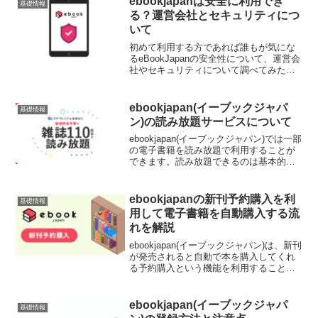
ebookjapanは安全に利用でき
基礎情報
LINE...
る？運営会社とセキュリティにつ
いて
初めて利用する方であれば誰もが気にな
るeBookJapanの安全性について、運営会
社やセキュリティについて調べてみたの
でご紹介しています。
ebookjapan(イーブックジャパ
基礎情報
ン)の読み放題サービスについて
ebookjapan(イーブックジャパン)では一部
の電子書籍を読み放題で利用することが
できます。読み放題できるのは基本的に
無料の漫画ですが、LYPプレミアムに登
録すると雑誌110誌以上が追加料金なしで
閲覧できる読み放題サービスを利用する
ebookjapanの新刊予約購入を利
基礎情報
こと...
用して電子書籍を自動購入する流
れを解説
ebookjapan(イーブックジャパン)は、新刊
が発売されると自動で本を購入してくれ
る予約購入という機能を利用することが
できます。予め予約購入の設定を行って
おくことで、発売後すぐに購入して本棚
に追加してくれるので、あとは読むだけ
ebookjapan(イーブックジャパ
基礎情報
という便利...